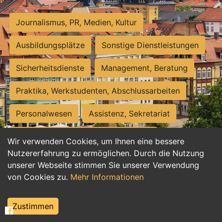
Journalismus, PR, Medien, Kultur
Ausbildungsplätze
Sonstige Dienstleistungen
Sicherheitsdienste
Management, Beratung
Praktika, Werkstudenten, Abschlussarbeiten
Personalwesen
Assistenz, Sekretariat
Hilfskräfte, Aushilfs- und Nebenjobs
Wir verwenden Cookies, um Ihnen eine bessere
Nutzererfahrung zu ermöglichen. Durch die Nutzung
Einkauf, Logistik, Materialwirtschaft
unserer Webseite stimmen Sie unserer Verwendung
von Cookies zu.
Mehr Informationen
Weiterbildung, Studium, duale Ausbildung
Tourismus
Rechtswesen
IT, Software
Zustimmen