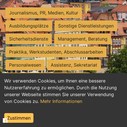
Journalismus, PR, Medien, Kultur
Ausbildungsplätze
Sonstige Dienstleistungen
Sicherheitsdienste
Management, Beratung
Praktika, Werkstudenten, Abschlussarbeiten
Personalwesen
Assistenz, Sekretariat
Hilfskräfte, Aushilfs- und Nebenjobs
Wir verwenden Cookies, um Ihnen eine bessere
Nutzererfahrung zu ermöglichen. Durch die Nutzung
Einkauf, Logistik, Materialwirtschaft
unserer Webseite stimmen Sie unserer Verwendung
von Cookies zu.
Mehr Informationen
Weiterbildung, Studium, duale Ausbildung
Tourismus
Rechtswesen
IT, Software
Zustimmen