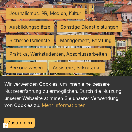
Journalismus, PR, Medien, Kultur
Ausbildungsplätze
Sonstige Dienstleistungen
Sicherheitsdienste
Management, Beratung
Praktika, Werkstudenten, Abschlussarbeiten
Personalwesen
Assistenz, Sekretariat
Hilfskräfte, Aushilfs- und Nebenjobs
Wir verwenden Cookies, um Ihnen eine bessere
Nutzererfahrung zu ermöglichen. Durch die Nutzung
Einkauf, Logistik, Materialwirtschaft
unserer Webseite stimmen Sie unserer Verwendung
von Cookies zu.
Mehr Informationen
Weiterbildung, Studium, duale Ausbildung
Tourismus
Rechtswesen
IT, Software
Zustimmen