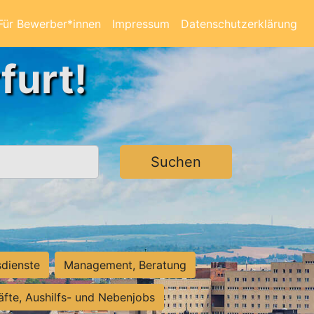
Für Bewerber*innen
Impressum
Datenschutzerklärung
furt!
Suchen
sdienste
Management, Beratung
räfte, Aushilfs- und Nebenjobs