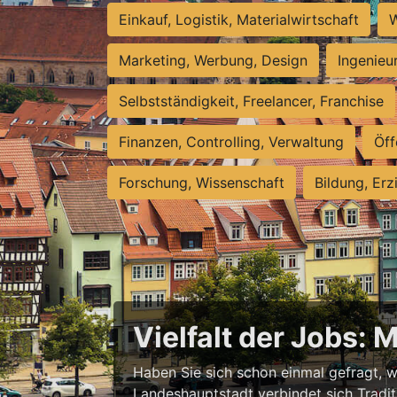
Einkauf, Logistik, Materialwirtschaft
W
Marketing, Werbung, Design
Ingenieu
Selbstständigkeit, Freelancer, Franchise
Finanzen, Controlling, Verwaltung
Öff
Forschung, Wissenschaft
Bildung, Erz
Vielfalt der Jobs: 
Haben Sie sich schon einmal gefragt, wa
Landeshauptstadt verbindet sich Tradit