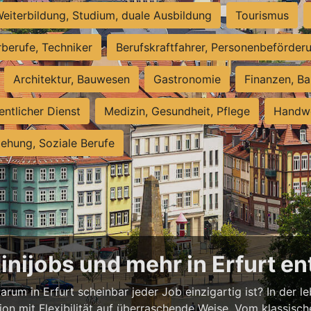
eiterbildung, Studium, duale Ausbildung
Tourismus
rberufe, Techniker
Berufskraftfahrer, Personenbeförder
Architektur, Bauwesen
Gastronomie
Finanzen, Ba
entlicher Dienst
Medizin, Gesundheit, Pflege
Handwe
iehung, Soziale Berufe
Minijobs und mehr in Erfurt e
rum in Erfurt scheinbar jeder Job einzigartig ist? In der l
ion mit Flexibilität auf überraschende Weise. Vom klassisch