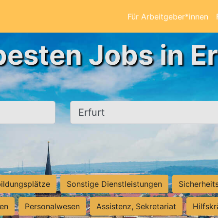
Für Arbeitgeber*innen
besten Jobs in Er
Ort, Stadt
ildungsplätze
Sonstige Dienstleistungen
Sicherheit
ten
Personalwesen
Assistenz, Sekretariat
Hilfsk