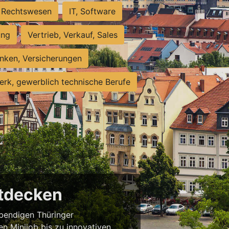
Rechtswesen
IT, Software
ung
Vertrieb, Verkauf, Sales
nken, Versicherungen
rk, gewerblich technische Berufe
ntdecken
ebendigen Thüringer
en Minijob bis zu innovativen