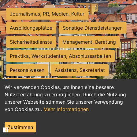
Journalismus, PR, Medien, Kultur
Ausbildungsplätze
Sonstige Dienstleistungen
Sicherheitsdienste
Management, Beratung
Praktika, Werkstudenten, Abschlussarbeiten
Personalwesen
Assistenz, Sekretariat
Hilfskräfte, Aushilfs- und Nebenjobs
Wir verwenden Cookies, um Ihnen eine bessere
Nutzererfahrung zu ermöglichen. Durch die Nutzung
Einkauf, Logistik, Materialwirtschaft
unserer Webseite stimmen Sie unserer Verwendung
von Cookies zu.
Mehr Informationen
Weiterbildung, Studium, duale Ausbildung
Tourismus
Rechtswesen
IT, Software
Zustimmen