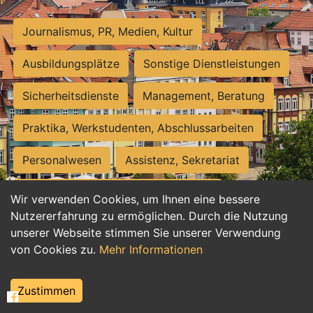
Journalismus, PR, Medien, Kultur
Ausbildungsplätze
Sonstige Dienstleistungen
Sicherheitsdienste
Management, Beratung
Praktika, Werkstudenten, Abschlussarbeiten
Personalwesen
Assistenz, Sekretariat
Hilfskräfte, Aushilfs- und Nebenjobs
Wir verwenden Cookies, um Ihnen eine bessere
Nutzererfahrung zu ermöglichen. Durch die Nutzung
Einkauf, Logistik, Materialwirtschaft
unserer Webseite stimmen Sie unserer Verwendung
von Cookies zu.
Mehr Informationen
Weiterbildung, Studium, duale Ausbildung
Tourismus
Rechtswesen
IT, Software
Zustimmen