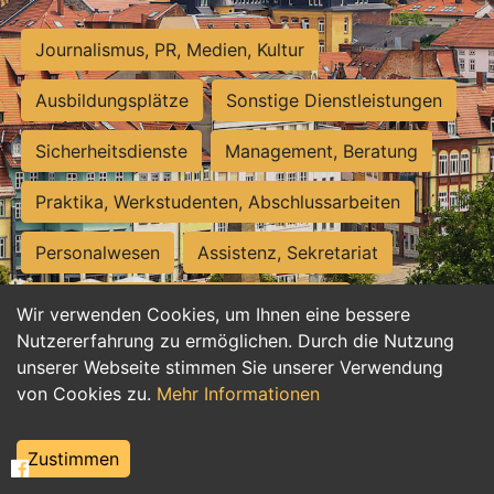
Journalismus, PR, Medien, Kultur
Ausbildungsplätze
Sonstige Dienstleistungen
Sicherheitsdienste
Management, Beratung
Praktika, Werkstudenten, Abschlussarbeiten
Personalwesen
Assistenz, Sekretariat
Hilfskräfte, Aushilfs- und Nebenjobs
Wir verwenden Cookies, um Ihnen eine bessere
Nutzererfahrung zu ermöglichen. Durch die Nutzung
Einkauf, Logistik, Materialwirtschaft
unserer Webseite stimmen Sie unserer Verwendung
von Cookies zu.
Mehr Informationen
Weiterbildung, Studium, duale Ausbildung
Tourismus
Rechtswesen
IT, Software
Zustimmen