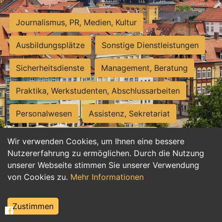
Journalismus, PR, Medien, Kultur
Ausbildungsplätze
Sonstige Dienstleistungen
Sicherheitsdienste
Management, Beratung
Praktika, Werkstudenten, Abschlussarbeiten
Personalwesen
Assistenz, Sekretariat
Hilfskräfte, Aushilfs- und Nebenjobs
Wir verwenden Cookies, um Ihnen eine bessere
Nutzererfahrung zu ermöglichen. Durch die Nutzung
Einkauf, Logistik, Materialwirtschaft
unserer Webseite stimmen Sie unserer Verwendung
von Cookies zu.
Mehr Informationen
Weiterbildung, Studium, duale Ausbildung
Tourismus
Rechtswesen
IT, Software
Zustimmen