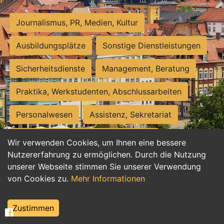
Journalismus, PR, Medien, Kultur
Ausbildungsplätze
Sonstige Dienstleistungen
Sicherheitsdienste
Management, Beratung
Praktika, Werkstudenten, Abschlussarbeiten
Personalwesen
Assistenz, Sekretariat
Hilfskräfte, Aushilfs- und Nebenjobs
Wir verwenden Cookies, um Ihnen eine bessere
Nutzererfahrung zu ermöglichen. Durch die Nutzung
Einkauf, Logistik, Materialwirtschaft
unserer Webseite stimmen Sie unserer Verwendung
von Cookies zu.
Mehr Informationen
Weiterbildung, Studium, duale Ausbildung
Tourismus
Rechtswesen
IT, Software
Zustimmen