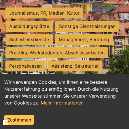
Journalismus, PR, Medien, Kultur
Ausbildungsplätze
Sonstige Dienstleistungen
Sicherheitsdienste
Management, Beratung
Praktika, Werkstudenten, Abschlussarbeiten
Personalwesen
Assistenz, Sekretariat
Hilfskräfte, Aushilfs- und Nebenjobs
Wir verwenden Cookies, um Ihnen eine bessere
Nutzererfahrung zu ermöglichen. Durch die Nutzung
Einkauf, Logistik, Materialwirtschaft
unserer Webseite stimmen Sie unserer Verwendung
von Cookies zu.
Mehr Informationen
Weiterbildung, Studium, duale Ausbildung
Tourismus
Rechtswesen
IT, Software
Zustimmen