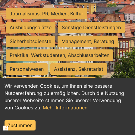
Journalismus, PR, Medien, Kultur
Ausbildungsplätze
Sonstige Dienstleistungen
Sicherheitsdienste
Management, Beratung
Praktika, Werkstudenten, Abschlussarbeiten
Personalwesen
Assistenz, Sekretariat
Hilfskräfte, Aushilfs- und Nebenjobs
Wir verwenden Cookies, um Ihnen eine bessere
Nutzererfahrung zu ermöglichen. Durch die Nutzung
Einkauf, Logistik, Materialwirtschaft
unserer Webseite stimmen Sie unserer Verwendung
von Cookies zu.
Mehr Informationen
Weiterbildung, Studium, duale Ausbildung
Tourismus
Rechtswesen
IT, Software
Zustimmen