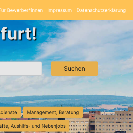
Für Bewerber*innen
Impressum
Datenschutzerklärung
furt!
Suchen
sdienste
Management, Beratung
räfte, Aushilfs- und Nebenjobs