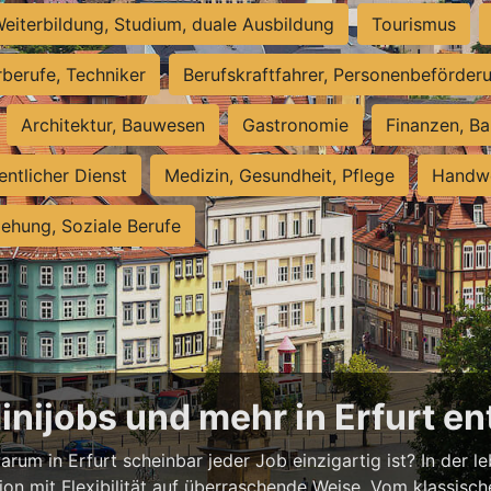
eiterbildung, Studium, duale Ausbildung
Tourismus
rberufe, Techniker
Berufskraftfahrer, Personenbeförder
Architektur, Bauwesen
Gastronomie
Finanzen, Ba
entlicher Dienst
Medizin, Gesundheit, Pflege
Handwe
iehung, Soziale Berufe
Minijobs und mehr in Erfurt e
rum in Erfurt scheinbar jeder Job einzigartig ist? In der l
ion mit Flexibilität auf überraschende Weise. Vom klassisch