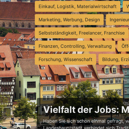
Einkauf, Logistik, Materialwirtschaft
W
Marketing, Werbung, Design
Ingenieu
Selbstständigkeit, Freelancer, Franchise
Finanzen, Controlling, Verwaltung
Öff
Forschung, Wissenschaft
Bildung, Erz
Vielfalt der Jobs: 
Haben Sie sich schon einmal gefragt, wa
Landeshauptstadt verbindet sich Tradit