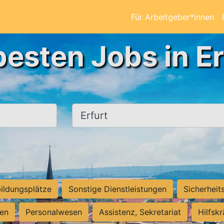
Für Arbeitgeber*innen
besten Jobs in Er
Ort, Stadt
ildungsplätze
Sonstige Dienstleistungen
Sicherheit
ten
Personalwesen
Assistenz, Sekretariat
Hilfsk