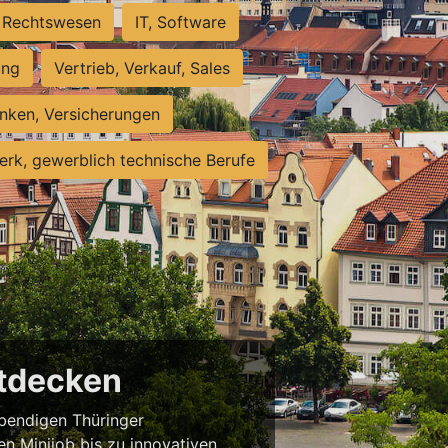
Rechtswesen
IT, Software
ung
Vertrieb, Verkauf, Sales
nken, Versicherungen
rk, gewerblich technische Berufe
ntdecken
ebendigen Thüringer
en Minijob bis zu innovativen