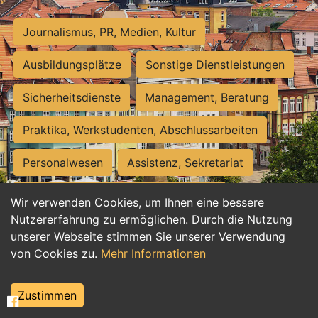
Journalismus, PR, Medien, Kultur
Ausbildungsplätze
Sonstige Dienstleistungen
Sicherheitsdienste
Management, Beratung
Praktika, Werkstudenten, Abschlussarbeiten
Personalwesen
Assistenz, Sekretariat
Hilfskräfte, Aushilfs- und Nebenjobs
Wir verwenden Cookies, um Ihnen eine bessere
Nutzererfahrung zu ermöglichen. Durch die Nutzung
Einkauf, Logistik, Materialwirtschaft
unserer Webseite stimmen Sie unserer Verwendung
von Cookies zu.
Mehr Informationen
Weiterbildung, Studium, duale Ausbildung
Tourismus
Rechtswesen
IT, Software
Zustimmen