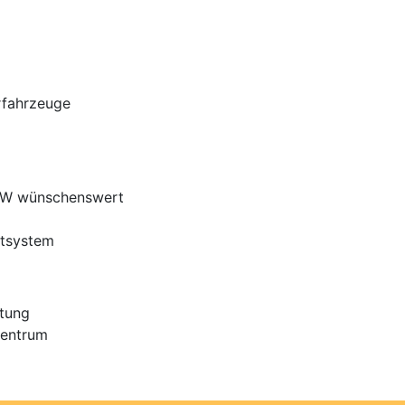
rfahrzeuge
LKW wünschenswert
htsystem
itung
zentrum